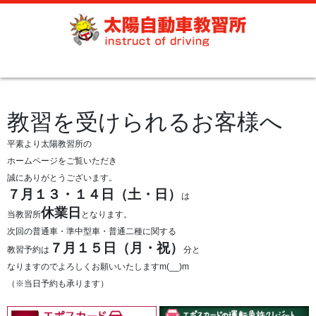
教習を受けられるお客様へ
平素より太陽教習所の
ホームページをご覧いただき
誠にありがとうございます。
７月１３・１４日（土・日）
は
休業日
当教習所
となります。
次回の普通車・準中型車・普通二種に関する
７月１５日（月・祝）
教習予約は
分と
なりますのでよろしくお願いいたしますm(__)m
（※当日予約も承ります）